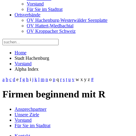
Vorstand
Für Sie im Stadtrat
Ortsverbände
OV Hachenburg-Westerwälder Seenplatte
OV Hattert-Wiedbachtal
OV Kroppacher Schweiz
Home
Stadt Hachenburg
Vorstand
Alpha Index
a
b
c
d
e
f
g
h
i
j
k
l
m
n
o
p
q
r
s
t
u
v
w
x
y
z
#
Firmen beginnend mit R
Ansprechpartner
Unsere Ziele
Vorstand
Für Sie im Stadtrat
Kontakt