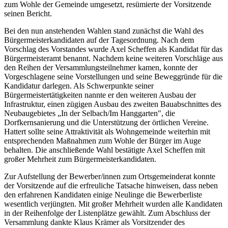
zum Wohle der Gemeinde umgesetzt, resümierte der Vorsitzende
seinen Bericht.
Bei den nun anstehenden Wahlen stand zunächst die Wahl des
Bürgermeisterkandidaten auf der Tagesordnung. Nach dem
Vorschlag des Vorstandes wurde Axel Scheffen als Kandidat für das
Bürgermeisteramt benannt. Nachdem keine weiteren Vorschläge aus
den Reihen der Versammlungsteilnehmer kamen, konnte der
Vorgeschlagene seine Vorstellungen und seine Beweggründe für die
Kandidatur darlegen. Als Schwerpunkte seiner
Bürgermeistertätigkeiten nannte er den weiteren Ausbau der
Infrastruktur, einen zügigen Ausbau des zweiten Bauabschnittes des
Neubaugebietes „In der Selbach/Im Hanggarten", die
Dorfkernsanierung und die Unterstützung der örtlichen Vereine.
Hattert sollte seine Attraktivität als Wohngemeinde weiterhin mit
entsprechenden Maßnahmen zum Wohle der Bürger im Auge
behalten. Die anschließende Wahl bestätigte Axel Scheffen mit
großer Mehrheit zum Bürgermeisterkandidaten.
Zur Aufstellung der Bewerber/innen zum Ortsgemeinderat konnte
der Vorsitzende auf die erfreuliche Tatsache hinweisen, dass neben
den erfahrenen Kandidaten einige Neulinge die Bewerberliste
wesentlich verjüngten. Mit großer Mehrheit wurden alle Kandidaten
in der Reihenfolge der Listenplätze gewählt. Zum Abschluss der
Versammlung dankte Klaus Krämer als Vorsitzender des