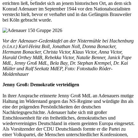
errichten ließ, befindet sich an jenem historischen Ort, an dem sich
Konrad Adenauer im September 1944 vor den Nationalsozialisten
versteckt hielt, bevor er verhaftet und in das Gefängnis Brauweiler
bei Köln gebracht wurde.
Vor der Adenauer-Gedenktafel an der Nistermühle bei Hachenburg
(v.l.n.r.) Karl-Heinz Boll, Jonathan Noll, Donna Bonacker,
Hermann Bonacker, Christa Victor, Klaus Victor, Anna Victor,
Harald Orthey MdB, Rebekka Victor, Natalie Benner, Janick Pape
MdL, Jenny Groß MdL, Bela Bay, Dr. Stephan Krempel, Dr. Kai
Müller und Ralf Seekatz MdEP, Foto: Fotostudio Röder-
Moldenhauer
Jenny Groß: Demokratie verteidigen
In ihrer Ansprache erinnerte Jenny Groß MdL an Adenauers mutige
Haltung im Widerstand gegen das NS-Regime und würdigte ihn als
eine der prägenden Persönlichkeiten der deutschen
Nachkriegsgeschichte. Adenauer habe sich mit großer
Entschlossenheit für ein freiheitliches, demokratisches und
wiedervereinigtes Deutschland in einem geeinten Europa eingesetzt.
Als Vorsitzender der CDU Deutschlands formte er die Partei zu
einer Volkspartei, die Menschen unterschiedlicher Konfessionen,