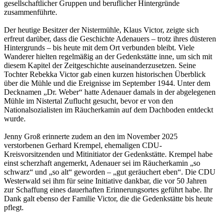
gesellschaftlicher Gruppen und beruflicher Hintergründe
zusammenführte.
Der heutige Besitzer der Nistermühle, Klaus Victor, zeigte sich
erfreut darüber, dass die Geschichte Adenauers – trotz ihres düsteren
Hintergrunds – bis heute mit dem Ort verbunden bleibt. Viele
Wanderer hielten regelmäßig an der Gedenkstätte inne, um sich mit
diesem Kapitel der Zeitgeschichte auseinanderzusetzen. Seine
Tochter Rebekka Victor gab einen kurzen historischen Überblick
über die Mühle und die Ereignisse im September 1944. Unter dem
Decknamen „Dr. Weber“ hatte Adenauer damals in der abgelegenen
Mühle im Nistertal Zuflucht gesucht, bevor er von den
Nationalsozialisten im Räucherkamin auf dem Dachboden entdeckt
wurde.
Jenny Groß erinnerte zudem an den im November 2025
verstorbenen Gerhard Krempel, ehemaligen CDU-
Kreisvorsitzenden und Mitinitiator der Gedenkstätte. Krempel habe
einst scherzhaft angemerkt, Adenauer sei im Räucherkamin „so
schwarz“ und „so alt“ geworden – „gut geräuchert eben“. Die CDU
Westerwald sei ihm für seine Initiative dankbar, die vor 50 Jahren
zur Schaffung eines dauerhaften Erinnerungsortes geführt habe. Ihr
Dank galt ebenso der Familie Victor, die die Gedenkstätte bis heute
pflegt.